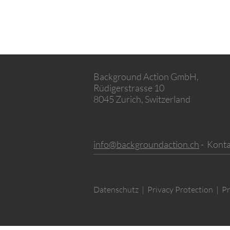
Background Action GmbH,
Rüdigerstrasse 10
8045 Zurich, Switzerland
info@backgroundaction.ch
- Konta
Datenschutz | Privacy Protection | Pr