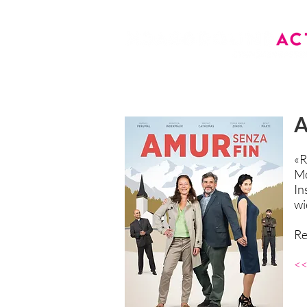
A
«R
Mo
In
wi
Re
<