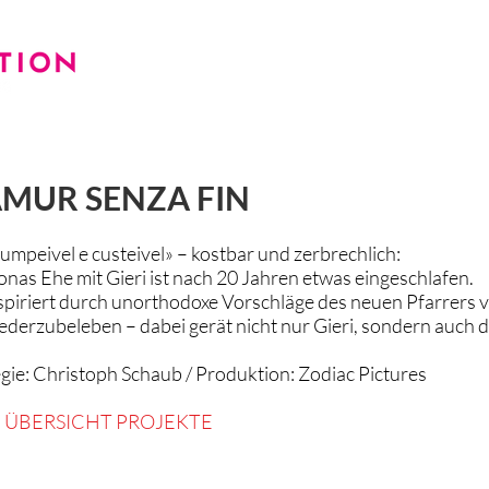
STATISTERIE
AKTUELLE CASTINGS
KINO / TV
WE
MUR SENZA FIN
umpeivel e custeivel» – kostbar und zerbrechlich:
nas Ehe mit Gieri ist nach 20 Jahren etwas eingeschlafen.
spiriert durch unorthodoxe Vorschläge des neuen Pfarrers v
ederzubeleben – dabei gerät nicht nur Gieri, sondern auch d
gie: Christoph Schaub / Produktion: Zodiac Pictures
<
ÜBERSICHT PROJEKTE