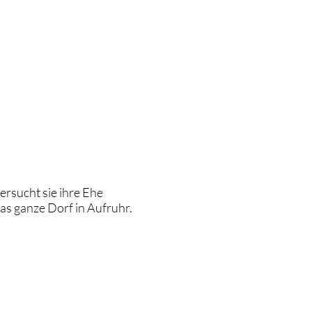
RBUNG
ÜBER UNS
JOBS
LOGIN
ersucht sie ihre Ehe
as ganze Dorf in Aufruhr.