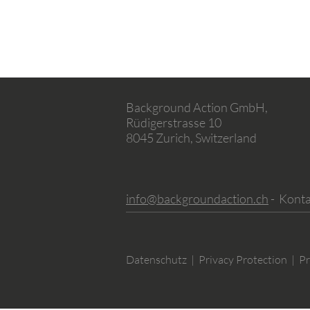
Background Action GmbH,
Rüdigerstrasse 10
8045 Zurich, Switzerland
info@backgroundaction.ch
- Konta
Datenschutz | Privacy Protection | Pr