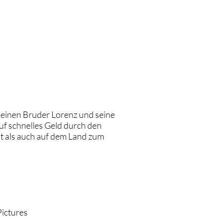
RBUNG
ÜBER UNS
JOBS
LOGIN
 seinen Bruder Lorenz und seine
uf schnelles Geld durch den
dt als auch auf dem Land zum
Pictures