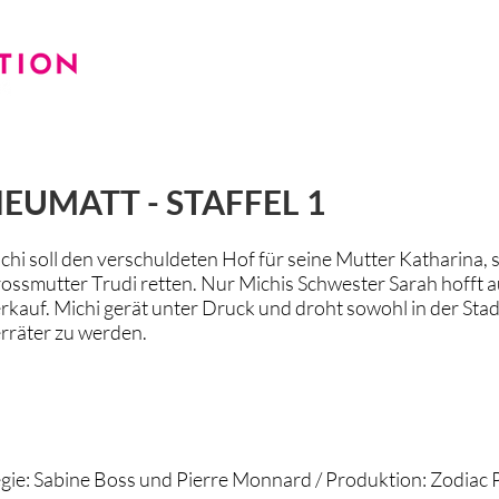
STATISTERIE
AKTUELLE CASTINGS
KINO / TV
WE
EUMATT - STAFFEL 1
chi soll den verschuldeten Hof für seine Mutter Katharina,
ossmutter Trudi retten. Nur Michis Schwester Sarah hofft a
rkauf. Michi gerät unter Druck und droht sowohl in der Sta
rräter zu werden.
gie: Sabine Boss und Pierre Monnard /
Produktion: Zodiac 